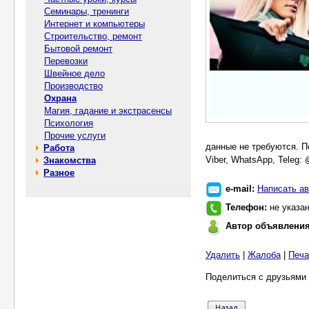
Семинары, тренинги
Интернет и компьютеры
Строительство, ремонт
Бытовой ремонт
Перевозки
Швейное дело
Производство
Охрана
Магия, гадание и экстрасенсы
Психология
Прочие услуги
данные не требуются. П
Работа
Viber, WhatsApp, Teleg:
Знакомства
Разное
e-mail:
Написать ав
Телефон:
не указа
Автор объявлени
Удалить
|
Жалоба
|
Печа
Поделиться с друзьями 