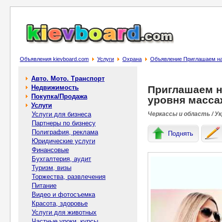
Объявления kievboard.com
Услуги
Охрана
Объявление Приглашаем на 
Авто. Мото. Транспорт
Недвижимость
Приглашаем н
Покупка/Продажа
уровня масса
Услуги
Услуги для бизнеса
Черкассы и область / У
Партнеры по бизнесу
Полиграфия, реклама
Поднять
Юридические услуги
Финансовые
Бухгалтерия, аудит
Туризм, визы
Торжества, развлечения
Питание
Видео и фотосъемка
Красота, здоровье
Услуги для животных
Частные уроки, курсы