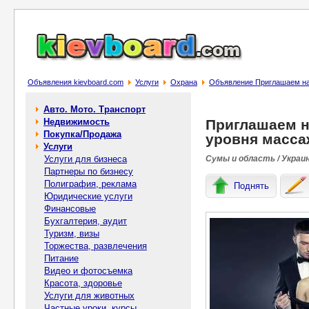
Объявления kievboard.com
Услуги
Охрана
Объявление Приглашаем на 
Авто. Мото. Транспорт
Недвижимость
Приглашаем н
Покупка/Продажа
уровня масса
Услуги
Услуги для бизнеса
Сумы и область / Украи
Партнеры по бизнесу
Полиграфия, реклама
Поднять
Юридические услуги
Финансовые
Бухгалтерия, аудит
Туризм, визы
Торжества, развлечения
Питание
Видео и фотосъемка
Красота, здоровье
Услуги для животных
Частные уроки, курсы