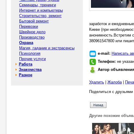
Семинары, тренинги
Интернет и компьютеры
Строительство, ремонт
Бытовой ремонт
заработок и ежедневные
Перевозки
Киеве (при необходимост
Швейное дело
анонимность.Встретим с
Производство
380961547800 или пишите
Охрана
Магия, гадание и экстрасенсы
Психология
e-mail:
Написать ав
Прочие услуги
Телефон:
не указа
Работа
Знакомства
Автор объявлени
Разное
Удалить
|
Жалоба
|
Печа
Поделиться с друзьями 
Другие похожие объяв