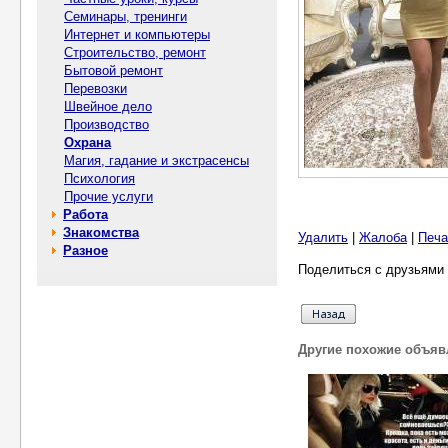
Семинары, тренинги
Интернет и компьютеры
Строительство, ремонт
Бытовой ремонт
Перевозки
Швейное дело
Производство
Охрана
Магия, гадание и экстрасенсы
Психология
Прочие услуги
Работа
Знакомства
Удалить
|
Жалоба
|
Печа
Разное
Поделиться с друзьями 
Другие похожие объяв