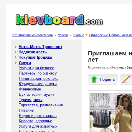
Объявления kievboard.com
Услуги
Охрана
Объявление Приглашаем на 
Авто. Мото. Транспорт
Недвижимость
Приглашаем на
Покупка/Продажа
лет
Услуги
Услуги для бизнеса
Чернигов и область / Ук
Партнеры по бизнесу
Полиграфия, реклама
Поднять
Юридические услуги
Финансовые
Бухгалтерия, аудит
Туризм, визы
Торжества, развлечения
Питание
Видео и фотосъемка
Красота, здоровье
Услуги для животных
Частные уроки, курсы