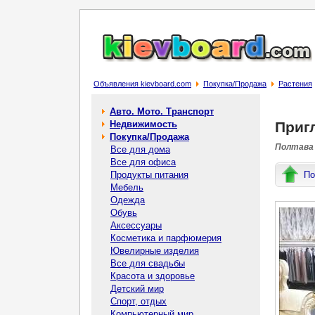
Объявления kievboard.com
Покупка/Продажа
Растения
Авто. Мото. Транспорт
Недвижимость
Пригл
Покупка/Продажа
Полтава 
Все для дома
Все для офиса
Продукты питания
По
Мебель
Одежда
Обувь
Аксессуары
Косметика и парфюмерия
Ювелирные изделия
Все для свадьбы
Красота и здоровье
Детский мир
Спорт, отдых
Компьютерный мир