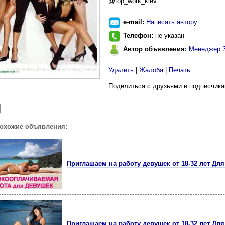
@top_work_kiev
e-mail:
Написать автору
Телефон:
не указан
Автор объявления:
Менеджер 
Удалить
|
Жалоба
|
Печать
Поделиться с друзьями и подписчика
похожие объявления:
Приглашаем на работу девушек от 18-32 лет Для 
Приглашаем на работу девушек от 18-32 лет Для 