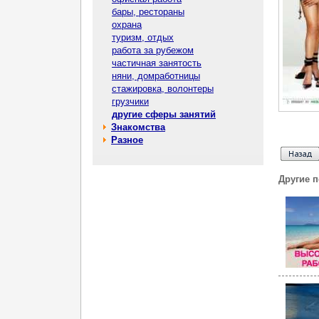
бары, рестораны
охрана
туризм, отдых
работа за рубежом
частичная занятость
няни, домработницы
стажировка, волонтеры
грузчики
другие сферы занятий
Знакомства
Разное
Другие 