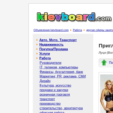
Объявления kievboard.com
Работа
другие сферы занят
Авто. Мото. Транспорт
Недвижимость
Пригл
Покупка/Продажа
Луцк (Во
Услуги
Работа
Руководители
По
IT, телеком, компьютеры
Финансы, бухгалтерия, банк
Маркетинг, PR, реклама, СМИ
Дизайн
Культура, искусство
продажи и закупки
розничная торговля
транспорт
производство
строительство, архитектура
офисная работа