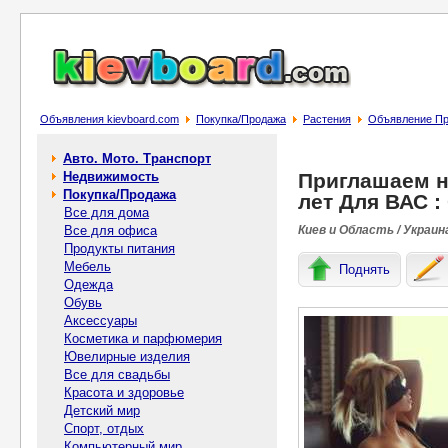
Объявления kievboard.com
Покупка/Продажа
Растения
Объявление При
Авто. Мото. Транспорт
Недвижимость
Приглашаем на
Покупка/Продажа
лет Для ВАС :
Все для дома
Все для офиса
Киев и Область / Украин
Продукты питания
Мебель
Поднять
Одежда
Обувь
Аксессуары
Косметика и парфюмерия
Ювелирные изделия
Все для свадьбы
Красота и здоровье
Детский мир
Спорт, отдых
Компьютерный мир