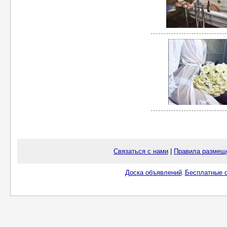
Связаться с нами
|
Правила размещ
Доска объявлений
Бесплатные о
.