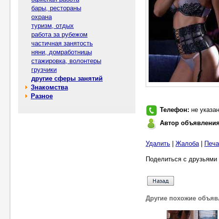
бары, рестораны
охрана
туризм, отдых
работа за рубежом
частичная занятость
няни, домработницы
стажировка, волонтеры
грузчики
другие сферы занятий
Знакомства
Разное
Телефон:
не указа
Автор объявлени
Удалить
|
Жалоба
|
Печа
Поделиться с друзьями 
Другие похожие объяв