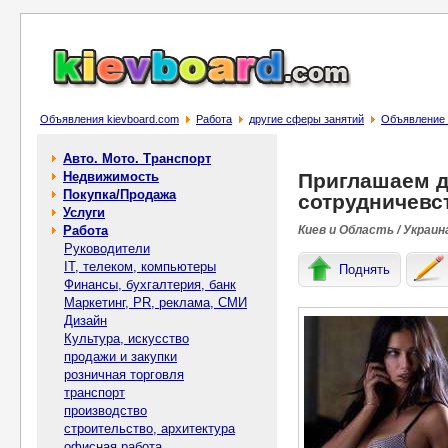
Объявления kievboard.com
Работа
другие сферы занятий
Объявление 
Авто. Мото. Транспорт
Недвижимость
Приглашаем д
Покупка/Продажа
сотрудничевс
Услуги
Работа
Киев и Область / Украин
Руководители
IT, телеком, компьютеры
Поднять
Финансы, бухгалтерия, банк
Маркетинг, PR, реклама, СМИ
Дизайн
Культура, искусство
продажи и закупки
розничная торговля
транспорт
производство
строительство, архитектура
офисная работа