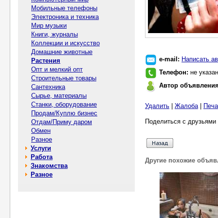
Мобильные телефоны
Электроника и техника
Мир музыки
Книги, журналы
Коллекции и искусство
Домашние животные
e-mail:
Написать ав
Растения
Опт и мелкий опт
Телефон:
не указа
Строительные товары
Автор объявлени
Сантехника
Сырье, материалы
Станки, оборудование
Удалить
|
Жалоба
|
Печа
Продам/Куплю бизнес
Поделиться с друзьями 
Отдам/Приму даром
Обмен
Разное
Услуги
Работа
Другие похожие объяв
Знакомства
Разное