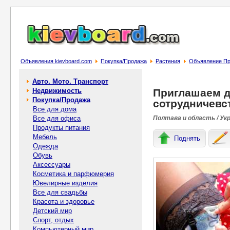
Объявления kievboard.com
Покупка/Продажа
Растения
Объявление При
Авто. Мото. Транспорт
Недвижимость
Приглашаем д
Покупка/Продажа
сотрудничевс
Все для дома
Все для офиса
Полтава и область / Ук
Продукты питания
Мебель
Поднять
Одежда
Обувь
Аксессуары
Косметика и парфюмерия
Ювелирные изделия
Все для свадьбы
Красота и здоровье
Детский мир
Спорт, отдых
Компьютерный мир