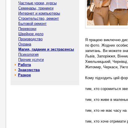
Частные уроки, курсы
Семинары, тренинги
Интернет и компьютеры
Строительство, ремонт
Бытовой ремонт
Перевозки
Швейное дело
Производство
Я працюю виключно дист
Охрана
по фото. Жодних особист
Магия, гадание и экстрасенсы
запитань. Ви можете зна
Психология
Львів, Запоріжжя, Вінниц
Прочие услуги
Хмельницький, Чернівці,
Работа
Житомир, Черкаси, Ужго
Знакомства
Разное
Кому підходить цей фор
тим, хто соромиться зв
тим, хто живе в маленьк
тим, хто не має часу на
тим, хто хоче отримати 