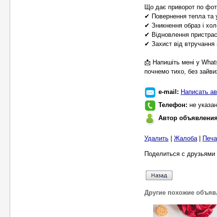
Що дає приворот по фот
✔ Повернення тепла та 
✔ Зникнення образ і хол
✔ Відновлення пристраст
✔ Захист від втручання 
📩 Напишіть мені у What
почнемо тихо, без зайви
e-mail:
Написать ав
Телефон:
не указа
Автор объявлени
Удалить
|
Жалоба
|
Печа
Поделиться с друзьями 
Другие похожие объяв