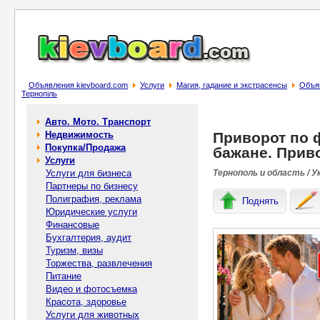
Объявления kievboard.com
Услуги
Магия, гадание и экстрасенсы
Объяв
Тернопіль
Авто. Мото. Транспорт
Недвижимость
Приворот по 
Покупка/Продажа
бажане. Приво
Услуги
Услуги для бизнеса
Тернополь и область / У
Партнеры по бизнесу
Полиграфия, реклама
Поднять
Юридические услуги
Финансовые
Бухгалтерия, аудит
Туризм, визы
Торжества, развлечения
Питание
Видео и фотосъемка
Красота, здоровье
Услуги для животных