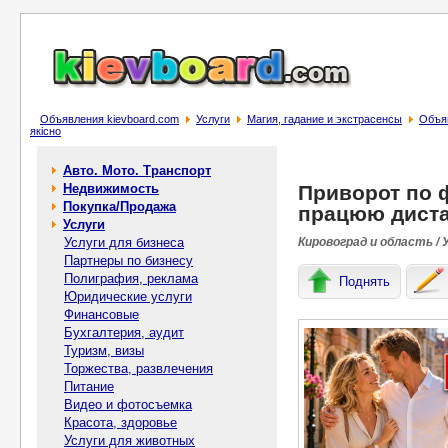
Объявления kievboard.com
Услуги
Магия, гадание и экстрасенсы
Объяв
якісно
Авто. Мото. Транспорт
Недвижимость
Приворот по 
Покупка/Продажа
працюю диста
Услуги
Услуги для бизнеса
Кировоград и область / 
Партнеры по бизнесу
Полиграфия, реклама
Поднять
Юридические услуги
Финансовые
Бухгалтерия, аудит
Туризм, визы
Торжества, развлечения
Питание
Видео и фотосъемка
Красота, здоровье
Услуги для животных