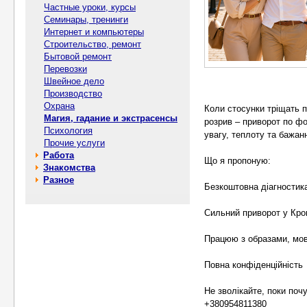
Частные уроки, курсы
Семинары, тренинги
Интернет и компьютеры
Строительство, ремонт
Бытовой ремонт
Перевозки
Швейное дело
Производство
Охрана
Коли стосунки тріщать п
Магия, гадание и экстрасенсы
розрив – приворот по фо
Психология
увагу, теплоту та бажан
Прочие услуги
Работа
Що я пропоную:
Знакомства
Разное
Безкоштовна діагностик
Сильний приворот у Кро
Працюю з образами, мов
Повна конфіденційність
Не зволікайте, поки поч
+380954811380