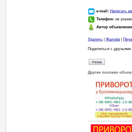
e-mail:
Написать ав
Телефон:
не указа
Автор объявлени
Удалить
|
Жалоба
|
Печа
Поделиться с друзьями 
Другие похожие объяв