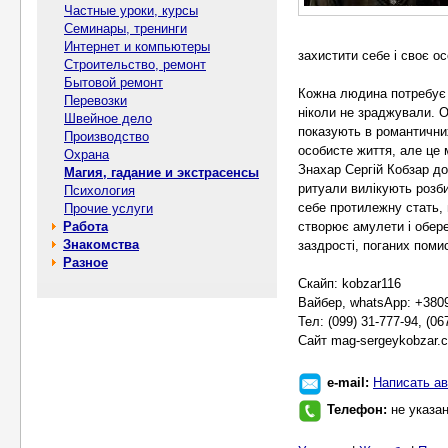
Частные уроки, курсы
Семинары, тренинги
Интернет и компьютеры
захистити себе і своє ос
Строительство, ремонт
Бытовой ремонт
Кожна людина потребує у
Перевозки
ніколи не зраджували. О
Швейное дело
показують в романтичних
Производство
особисте життя, але це
Охрана
Знахар Сергій Кобзар д
Магия, гадание и экстрасенсы
ритуали вилікують розби
Психология
себе протилежну стать, 
Прочие услуги
Работа
створює амулети і оберег
Знакомства
заздрості, поганих помис
Разное
Скайп: kobzar116
Вайбер, whatsApp: +380
Тел: (099) 31-777-94, (06
Сайт mag-sergeykobzar.
e-mail:
Написать ав
Телефон:
не указа