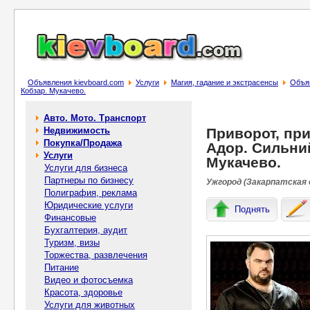
Объявления kievboard.com
Услуги
Магия, гадание и экстрасенсы
Объяв
Кобзар. Мукачево.
Авто. Мото. Транспорт
Недвижимость
Приворот, при
Покупка/Продажа
Адор. Сильний
Услуги
Мукачево.
Услуги для бизнеса
Партнеры по бизнесу
Ужгород (Закарпатская 
Полиграфия, реклама
Юридические услуги
Поднять
Финансовые
Бухгалтерия, аудит
Туризм, визы
Торжества, развлечения
Питание
Видео и фотосъемка
Красота, здоровье
Услуги для животных