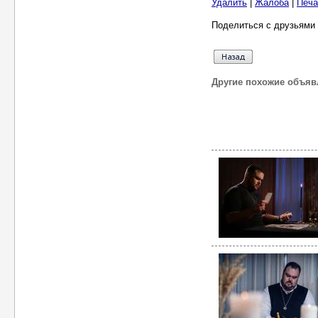
Удалить
|
Жалоба
|
Печа
Поделиться с друзьями 
Другие похожие объяв