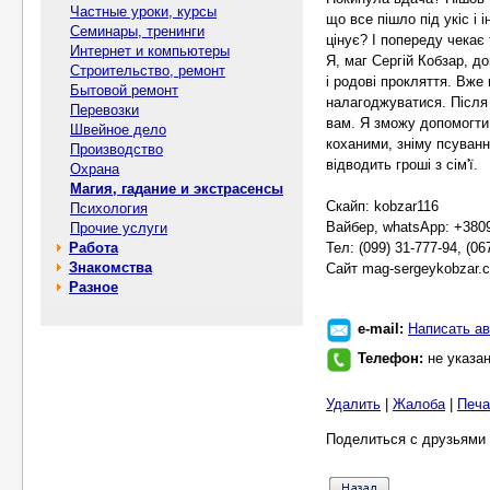
Частные уроки, курсы
що все пішло під укіс і 
Семинары, тренинги
цінує? І попереду чекає
Интернет и компьютеры
Я, маг Сергій Кобзар, д
Строительство, ремонт
і родові прокляття. Вже 
Бытовой ремонт
налагоджуватися. Після
Перевозки
вам. Я зможу допомогти 
Швейное дело
коханими, зніму псування
Производство
відводить гроші з сім'ї.
Охрана
Магия, гадание и экстрасенсы
Скайп: kobzar116
Психология
Вайбер, whatsApp: +380
Прочие услуги
Работа
Тел: (099) 31-777-94, (06
Знакомства
Сайт mag-sergeykobzar.
Разное
e-mail:
Написать ав
Телефон:
не указа
Удалить
|
Жалоба
|
Печа
Поделиться с друзьями 