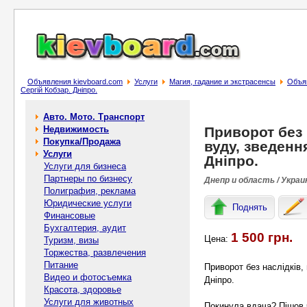
Объявления kievboard.com
Услуги
Магия, гадание и экстрасенсы
Объяв
Сергій Кобзар. Дніпро.
Авто. Мото. Транспорт
Недвижимость
Приворот без 
Покупка/Продажа
вуду, зведенн
Услуги
Дніпро.
Услуги для бизнеса
Партнеры по бизнесу
Днепр и область / Украи
Полиграфия, реклама
Юридические услуги
Поднять
Финансовые
Бухгалтерия, аудит
1 500 грн.
Цена:
Туризм, визы
Торжества, развлечения
Питание
Приворот без наслідків,
Видео и фотосъемка
Дніпро.
Красота, здоровье
Услуги для животных
Покинула вдача? Пішов 