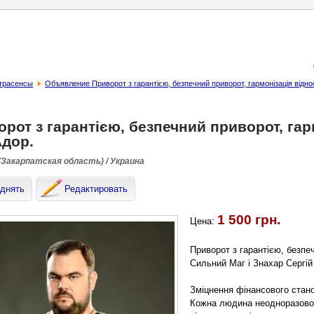
страсенсы
Объявление Приворот з гарантією, безпечний приворот, гармонізація відно
рот з гарантією, безпечний приворот, гар
Адор.
(Закарпатская область) / Украина
днять
Редактировать
1 500 грн.
Цена:
Приворот з гарантією, безпе
Сильний Маг і Знахар Сергій
Зміцнення фінансового стан
Кожна людина неодноразово