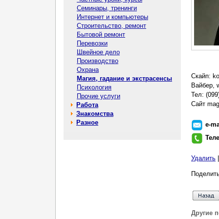
Семинары, тренинги
Интернет и компьютеры
Строительство, ремонт
Бытовой ремонт
Перевозки
Швейное дело
Производство
Охрана
Скайп: k
Магия, гадание и экстрасенсы
Вайбер, 
Психология
Тел: (099
Прочие услуги
Сайт mag
Работа
Знакомства
Разное
e-ma
Тел
Удалить
Поделить
Другие 