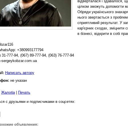
відверталася і здавалося, що
цілком зможуть допомогти ма
Обряди українського знахаря
нього звертається з пробле
сприятливий результат. У за
кар'єрних сходах, зміцнити с
в бізнесі, відкрити в собі пра
obzar116
whatsApp: +380993177794
) 31-777-94, (067) 89-777-94, (063) 76-777-94
-sergeykobzar.com.ua
il:
Написать автору
ефон:
не указан
|
Жалоба
|
Печать
ся с друзьями и подписчиками в соцсетях:
похожие объявления: