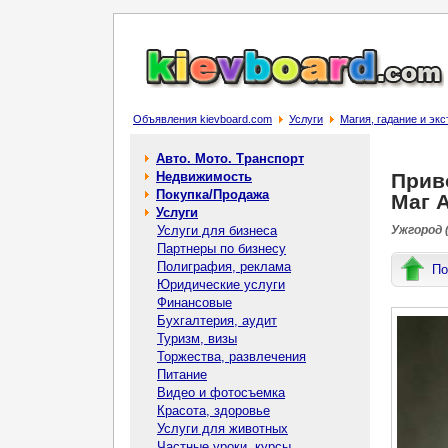
Объявления kievboard.com
Услуги
Магия, гадание и эк
Авто. Мото. Транспорт
Недвижимость
Приво
Покупка/Продажа
Маг 
Услуги
Услуги для бизнеса
Ужгород 
Партнеры по бизнесу
Полиграфия, реклама
По
Юридические услуги
Финансовые
Бухгалтерия, аудит
Туризм, визы
Торжества, развлечения
Питание
Видео и фотосъемка
Красота, здоровье
Услуги для животных
Частные уроки, курсы