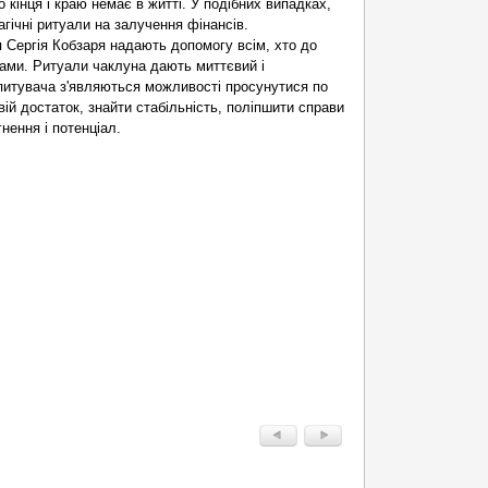
 кінця і краю немає в житті. У подібних випадках,
гічні ритуали на залучення фінансів.
 Сергія Кобзаря надають допомогу всім, хто до
мами. Ритуали чаклуна дають миттєвий і
питувача з'являються можливості просунутися по
вій достаток, знайти стабільність, поліпшити справи
гнення і потенціал.