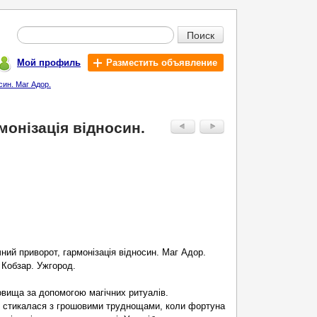
Поиск
Мой профиль
Разместить объявление
син. Маг Адор.
монізація відносин.
чний приворот, гармонізація відносин. Маг Адор.
 Кобзар. Ужгород.
овища за допомогою магічних ритуалів.
 стикалася з грошовими труднощами, коли фортуна