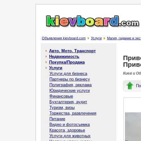
Объявления kievboard.com
Услуги
Магия, гадание и эк
Авто. Мото. Транспорт
Недвижимость
Приво
Покупка/Продажа
Прив
Услуги
Услуги для бизнеса
Киев и О
Партнеры по бизнесу
Полиграфия, реклама
По
Юридические услуги
Финансовые
Бухгалтерия, аудит
Туризм, визы
Торжества, развлечения
Питание
Видео и фотосъемка
Красота, здоровье
Услуги для животных