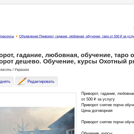
страсенсы
Объявление Приворот, гадание, любовная, обучение, таро от 500 ₽ за ус
рот, гадание, любовная, обучение, таро от
орот дешево. Обучение, курсы Охотный р
бласть / Украина
днять
Редактировать
Приворот, гадание, любовная
от 500 ₽ за услугу
Приворот снятие порчи обуч
Цена договорная
Приворот снятие порчи обуч
Обучение, курсы