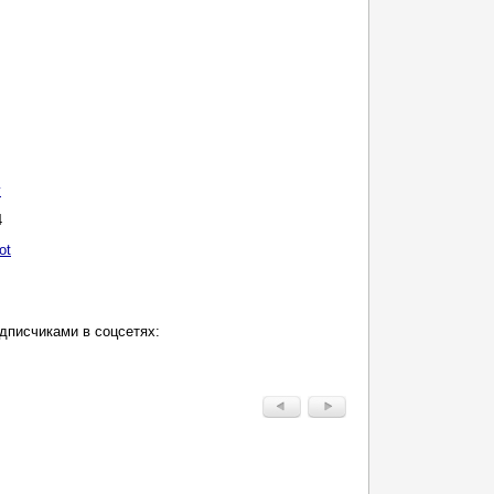
у
4
ot
дписчиками в соцсетях: