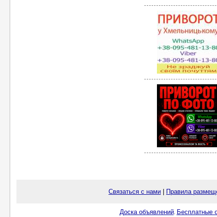
Связаться с нами
|
Правила размещ
Доска объявлений
Бесплатные о
.