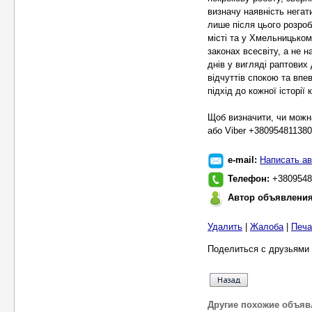
визначу наявність негат
лише після цього розро
місті та у Хмельницьком
законах всесвіту, а не 
днів у вигляді раптових 
відчуттів спокою та впе
підхід до кожної історії 
Щоб визначити, чи можн
або Viber +380954811380
e-mail:
Написать ав
Телефон:
+3809548
Автор объявлени
Удалить
|
Жалоба
|
Печа
Поделиться с друзьями 
Другие похожие объяв