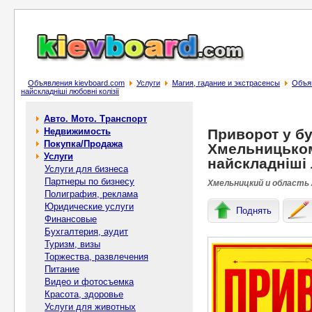
Объявления kievboard.com
Услуги
Магия, гадание и экстрасенсы
Объяв
найскладніші любовні колізії
Авто. Мото. Транспорт
Недвижимость
Приворот у бу
Покупка/Продажа
Хмельницьком
Услуги
найскладніші 
Услуги для бизнеса
Партнеры по бизнесу
Хмельницкий и область 
Полиграфия, реклама
Юридические услуги
Поднять
Финансовые
Бухгалтерия, аудит
Туризм, визы
Торжества, развлечения
Питание
Видео и фотосъемка
Красота, здоровье
Услуги для животных