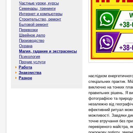
Частные уроки, курсы
Семинары, тренинги
Интернет и компьютеры
Строительство, ремонт
Бытовой ремонт
Перевозки
Швейное дело
Производство
Охрана
Магия, гадание и экстрасенсы
Психология
Прочие услуги
Работа
Знакомства
наслідком енергетичног
Разное
спеціальних практик. Мі
виключно на тонких пла
правильних рішень. Я ви
фотографією та природн
незалежно від географі
ефективний ритуал можна
можливості. Завдяки ди
точне втручання без при
перевіреного майстра, як
покрокову роботу, зверн