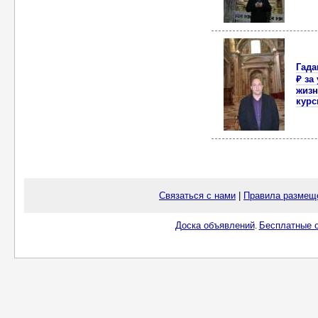
Гада
₽ за
жизн
кур
Связаться с нами
|
Правила размещ
Доска объявлений
Бесплатные о
.