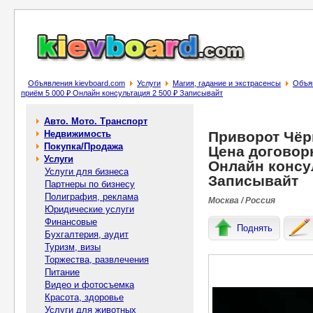
Объявления kievboard.com
Услуги
Магия, гадание и экстрасенсы
Объя
приём 5 000 ₽ Онлайн консультация 2 500 ₽ Записывайт
Авто. Мото. Транспорт
Недвижимость
Приворот Чëр
Покупка/Продажа
Цена договор
Услуги
Онлайн консул
Услуги для бизнеса
Записывайт
Партнеры по бизнесу
Полиграфия, реклама
Москва / Россия
Юридические услуги
Финансовые
Поднять
Бухгалтерия, аудит
Туризм, визы
Торжества, развлечения
Питание
Видео и фотосъемка
Красота, здоровье
Услуги для животных