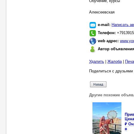
Обучение, курсы
Алексеевская
e-mail:
Написать ав
Телефон:
+7913915
web адрес:
www.you
Автор объявлени
Удалить
|
Жалоба
|
Печа
Поделиться с друзьями 
Другие похожие объяв
Прив
Цена
₽ Он
в