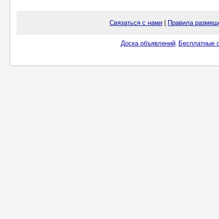
Связаться с нами
|
Правила размещ
Доска объявлений
Бесплатные о
.