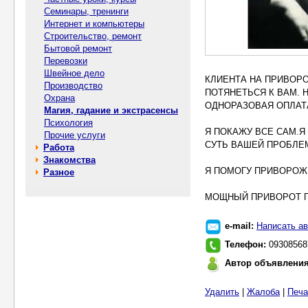
Семинары, тренинги
Интернет и компьютеры
Строительство, ремонт
Бытовой ремонт
Перевозки
Швейное дело
КЛИЕНТА НА ПРИВОР
Производство
ПОТЯНЕТЬСЯ К ВАМ. 
Охрана
ОДНОРАЗОВАЯ ОПЛАТ
Магия, гадание и экстрасенсы
Психология
Я ПОКАЖУ ВСЕ САМ.Я
Прочие услуги
СУТЬ ВАШЕЙ ПРОБЛЕМЫ
Работа
Знакомства
Я ПОМОГУ ПРИВОРОЖИ
Разное
МОЩНЫЙ ПРИВОРОТ 
e-mail:
Написать ав
Телефон:
09308568
Автор объявлени
Удалить
|
Жалоба
|
Печа