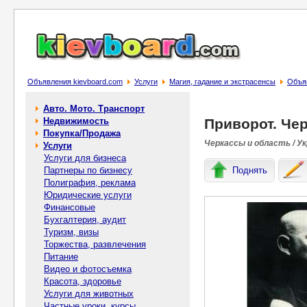
Объявления kievboard.com
Услуги
Магия, гадание и экстрасенсы
Объяв
Авто. Мото. Транспорт
Недвижимость
Приворот. Чер
Покупка/Продажа
Черкассы и область / У
Услуги
Услуги для бизнеса
Партнеры по бизнесу
Поднять
Полиграфия, реклама
Юридические услуги
Финансовые
Бухгалтерия, аудит
Туризм, визы
Торжества, развлечения
Питание
Видео и фотосъемка
Красота, здоровье
Услуги для животных
Частные уроки, курсы