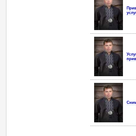
Прив
услу
Услу
прив
Сним