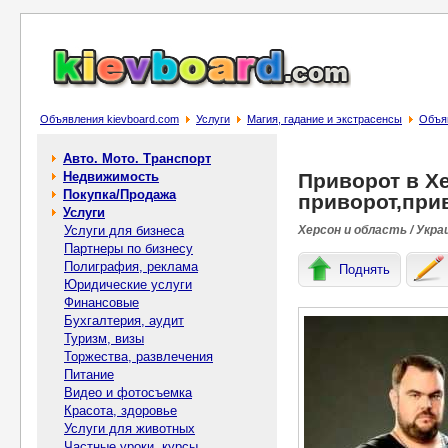
Объявления kievboard.com
Услуги
Магия, гадание и экстрасенсы
Объяв
Авто. Мото. Транспорт
Недвижимость
Приворот в Х
Покупка/Продажа
приворот,прив
Услуги
Услуги для бизнеса
Херсон и область / Укра
Партнеры по бизнесу
Полиграфия, реклама
Поднять
Юридические услуги
Финансовые
Бухгалтерия, аудит
Туризм, визы
Торжества, развлечения
Питание
Видео и фотосъемка
Красота, здоровье
Услуги для животных
Частные уроки, курсы