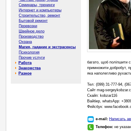
Семинары, тренинги
Интернет и компьютеры
Строительство, ремонт
Бытовой ремонт
Перевозки
Швейное дело
Производство
Охрана
Магия, гадание и экстрасенсы
Психология
Прочие услуги
багато, щоб поліпшити сп
Работа
примножити добробут, п
Знакомства
Разное
яка наполегливо рухаєть
Тел: (099) 31-777-94, (06
Сайт mag-sergeykobzar.
Скайп: kobzar116
Вайбер, whatsApp: +380
Фейсбук: www.facebook.
e-mail:
Написать ав
Телефон:
не указа