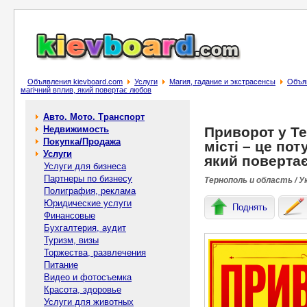
Объявления kievboard.com
Услуги
Магия, гадание и экстрасенсы
Объяв
магічний вплив, який повертає любов
Авто. Мото. Транспорт
Недвижимость
Приворот у Те
Покупка/Продажа
місті – це по
Услуги
який поверта
Услуги для бизнеса
Партнеры по бизнесу
Тернополь и область / У
Полиграфия, реклама
Юридические услуги
Поднять
Финансовые
Бухгалтерия, аудит
Туризм, визы
Торжества, развлечения
Питание
Видео и фотосъемка
Красота, здоровье
Услуги для животных