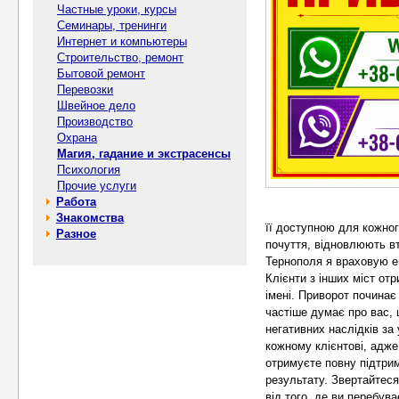
Частные уроки, курсы
Семинары, тренинги
Интернет и компьютеры
Строительство, ремонт
Бытовой ремонт
Перевозки
Швейное дело
Производство
Охрана
Магия, гадание и экстрасенсы
Психология
Прочие услуги
Работа
Знакомства
її доступною для кожног
Разное
почуття, відновлюють в
Тернополя я враховую ен
Клієнти з інших міст от
імені. Приворот починає
частіше думає про вас, 
негативних наслідків за
кожному клієнтові, адже
отримуєте повну підтрим
результату. Звертайтеся
від того, де ви перебува