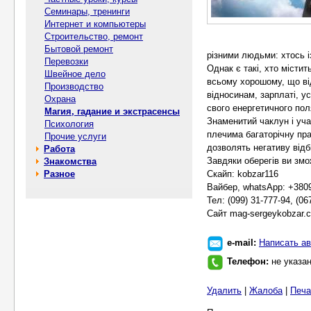
Семинары, тренинги
Интернет и компьютеры
Строительство, ремонт
Бытовой ремонт
різними людьми: хтось і
Перевозки
Однак є такі, хто містит
Швейное дело
всьому хорошому, що ві
Производство
відносинам, зарплаті, ус
Охрана
свого енергетичного пол
Магия, гадание и экстрасенсы
Знаменитий чаклун і уча
Психология
плечима багаторічну пра
Прочие услуги
дозволять негативу відб
Работа
Завдяки оберегів ви змож
Знакомства
Разное
Скайп: kobzar116
Вайбер, whatsApp: +380
Тел: (099) 31-777-94, (06
Сайт mag-sergeykobzar.
e-mail:
Написать ав
Телефон:
не указа
Удалить
|
Жалоба
|
Печа