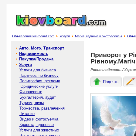
Объявления kievboard.com
Услуги
Магия, гадание и экстрасенсы
Объяв
Авто. Мото. Транспорт
Недвижимость
Приворот у Рі
Покупка/Продажа
Рівному.Магіч
Услуги
Услуги для бизнеса
Ровно и область / Украи
Партнеры по бизнесу
Полиграфия, реклама
Поднять
Юридические услуги
Финансовые
Бухгалтерия, аудит
Туризм, визы
Торжества, развлечения
Питание
Видео и фотосъемка
Красота, здоровье
Услуги для животных
Частные уроки, курсы