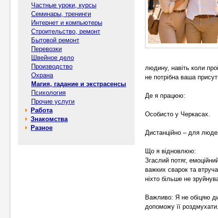
Частные уроки, курсы
Семинары, тренинги
Интернет и компьютеры
Строительство, ремонт
Бытовой ремонт
Перевозки
Швейное дело
Производство
людину, навіть коли про
Охрана
не потрібна ваша прису
Магия, гадание и экстрасенсы
Психология
Де я працюю:
Прочие услуги
Работа
Особисто у Черкасах.
Знакомства
Разное
Дистанційно – для людей
Що я відновлюю:
Згаслий потяг, емоційни
важких сварок та втруч
ніхто більше не зруйнув
Важливо: Я не обіцяю ди
допоможу її роздмухати