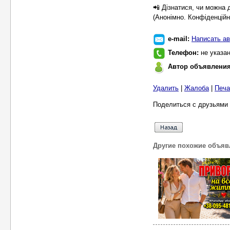
📲 Дізнатися, чи можна 
(Анонімно. Конфіденційн
e-mail:
Написать ав
Телефон:
не указа
Автор объявлени
Удалить
|
Жалоба
|
Печа
Поделиться с друзьями 
Другие похожие объяв