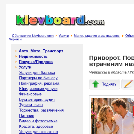
Объявления kievboard.com
Услуги
Магия, гадание и экстрасенсы
Объяв
Черкаси
Авто. Мото. Транспорт
Недвижимость
Приворот. Пов
Покупка/Продажа
втраченим на
Услуги
Услуги для бизнеса
Черкассы и область / У
Партнеры по бизнесу
Полиграфия, реклама
Поднять
Юридические услуги
Финансовые
Бухгалтерия, аудит
Туризм, визы
Торжества, развлечения
Питание
Видео и фотосъемка
Красота, здоровье
Услуги для животных