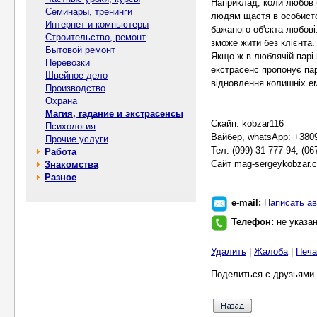
Наприклад, коли любов 
Семинары, тренинги
людям щастя в особистом
Интернет и компьютеры
бажаного об'єкта любові
Строительство, ремонт
зможе жити без клієнта.
Бытовой ремонт
Якщо ж в люблячій парі 
Перевозки
екстрасенс пропонує пар
Швейное дело
відновлення колишніх ем
Производство
Охрана
Магия, гадание и экстрасенсы
Скайп: kobzar116
Психология
Вайбер, whatsApp: +380
Прочие услуги
Тел: (099) 31-777-94, (06
Работа
Сайт mag-sergeykobzar.
Знакомства
Разное
e-mail:
Написать ав
Телефон:
не указа
Удалить
|
Жалоба
|
Печа
Поделиться с друзьями 