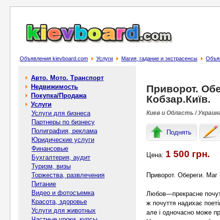
Объявления kievboard.com
Услуги
Магия, гадание и экстрасенсы
Объяв
Авто. Мото. Транспорт
Недвижимость
Приворот. Обе
Покупка/Продажа
Кобзар.Київ.
Услуги
Услуги для бизнеса
Киев и Область / Украин
Партнеры по бизнесу
Полиграфия, реклама
Поднять
Юридические услуги
Финансовые
1 500 грн.
Цена:
Бухгалтерия, аудит
Туризм, визы
Торжества, развлечения
Приворот. Обереги. Маг і
Питание
Видео и фотосъемка
Любов—прекрасне почуття
Красота, здоровье
ж почуття надихає поеті
Услуги для животных
але і одночасно може пр
Частные уроки, курсы