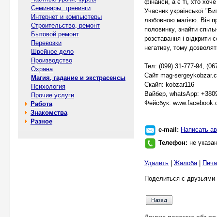
фінанси, а є ті, хто хоч
Семинары, тренинги
Учасник української "Би
Интернет и компьютеры
любовною магією. Він пр
Строительство, ремонт
половинку, знайти спіль
Бытовой ремонт
розставання і відкрити 
Перевозки
негативу, тому дозволят
Швейное дело
Производство
Тел: (099) 31-777-94, (06
Охрана
Сайт mag-sergeykobzar.
Магия, гадание и экстрасенсы
Скайп: kobzar116
Психология
Вайбер, whatsApp: +380
Прочие услуги
Фейсбук: www.facebook.
Работа
Знакомства
Разное
e-mail:
Написать ав
Телефон:
не указа
Удалить
|
Жалоба
|
Печа
Поделиться с друзьями 