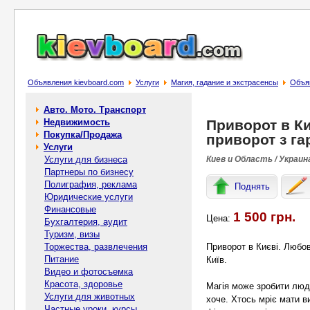
Объявления kievboard.com
Услуги
Магия, гадание и экстрасенсы
Объяв
Авто. Мото. Транспорт
Недвижимость
Приворот в Ки
Покупка/Продажа
приворот з га
Услуги
Услуги для бизнеса
Киев и Область / Украин
Партнеры по бизнесу
Полиграфия, реклама
Поднять
Юридические услуги
Финансовые
1 500 грн.
Цена:
Бухгалтерия, аудит
Туризм, визы
Торжества, развлечения
Приворот в Києві. Любов
Питание
Київ.
Видео и фотосъемка
Красота, здоровье
Магія може зробити люд
Услуги для животных
хоче. Хтось мріє мати в
Частные уроки, курсы