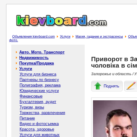
Объявления kievboard.com
Услуги
Магия, гадание и экстрасенсы
Объяв
фото.
Авто. Мото. Транспорт
Недвижимость
Приворот в З
Покупка/Продажа
чоловіка в сі
Услуги
Услуги для бизнеса
Запорожье и область / 
Партнеры по бизнесу
Полиграфия, реклама
Поднять
Юридические услуги
Финансовые
Бухгалтерия, аудит
Туризм, визы
Торжества, развлечения
Питание
Видео и фотосъемка
Красота, здоровье
Услуги для животных