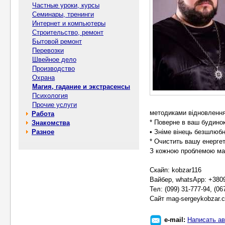
Частные уроки, курсы
Семинары, тренинги
Интернет и компьютеры
Строительство, ремонт
Бытовой ремонт
Перевозки
Швейное дело
Производство
Охрана
Магия, гадание и экстрасенсы
Психология
Прочие услуги
методиками відновлення
Работа
* Поверне в ваш будинок
Знакомства
Разное
• Зніме вінець безшлюбн
* Очистить вашу енерге
З кожною проблемою маг
Скайп: kobzar116
Вайбер, whatsApp: +380
Тел: (099) 31-777-94, (06
Сайт mag-sergeykobzar.
e-mail:
Написать ав