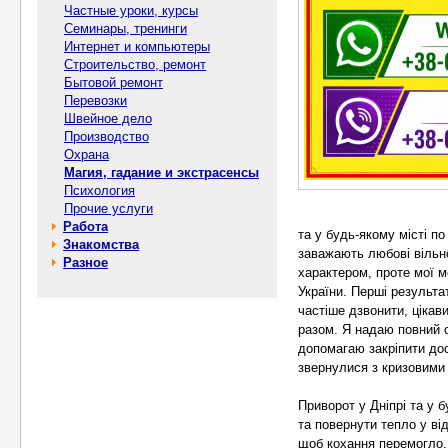
Частные уроки, курсы
Семинары, тренинги
Интернет и компьютеры
Строительство, ремонт
Бытовой ремонт
Перевозки
Швейное дело
Производство
Охрана
Магия, гадание и экстрасенсы
Психология
Прочие услуги
Работа
та у будь-якому місті п
Знакомства
заважають любові вільно
Разное
характером, проте мої 
України. Перші результа
частіше дзвонити, ціка
разом. Я надаю повний с
допомагаю закріпити дос
звернулися з кризовими 
Приворот у Дніпрі та у 
та повернути тепло у ві
щоб кохання перемогло.