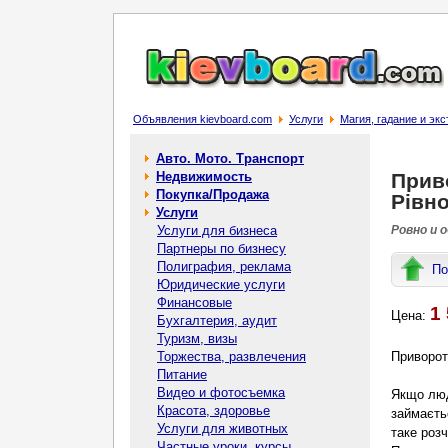
Объявления kievboard.com
Услуги
Магия, гадание и эк
Авто. Мото. Транспорт
Недвижимость
Прив
Покупка/Продажа
Рівн
Услуги
Услуги для бизнеса
Ровно и 
Партнеры по бизнесу
Полиграфия, реклама
По
Юридические услуги
Финансовые
1 
Цена:
Бухгалтерия, аудит
Туризм, визы
Торжества, развлечения
Приворот
Питание
Видео и фотосъемка
Якщо люд
Красота, здоровье
займаєть
Услуги для животных
таке роз
Частные уроки, курсы