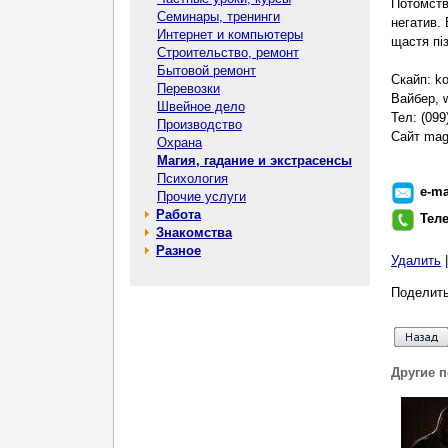
Потомств
Семинары, тренинги
негатив.
Интернет и компьютеры
щастя пі
Строительство, ремонт
Бытовой ремонт
Скайп: k
Перевозки
Вайбер, 
Швейное дело
Тел: (099
Производство
Сайт mag
Охрана
Магия, гадание и экстрасенсы
Психология
e-ma
Прочие услуги
Работа
Тел
Знакомства
Разное
Удалить
Поделить
Другие 