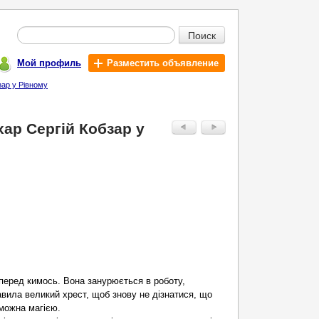
Поиск
Мой профиль
Разместить объявление
зар у Рівному
ар Сергій Кобзар у
 перед кимось. Вона занурюється в роботу,
авила великий хрест, щоб знову не дізнатися, що
 можна магією.