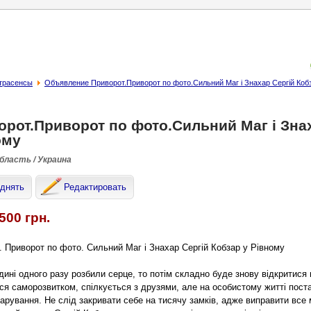
страсенсы
Объявление Приворот.Приворот по фото.Сильний Маг і Знахар Сергій Коб
орот.Приворот по фото.Сильний Маг і Знах
ому
область / Украина
днять
Редактировать
500 грн.
. Приворот по фото. Сильний Маг і Знахар Сергій Кобзар у Рівному
ині одного разу розбили серце, то потім складно буде знову відкритися
ся саморозвитком, спілкується з друзями, але на особистому житті пост
чарування. Не слід закривати себе на тисячу замків, адже виправити все