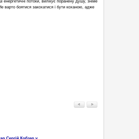
і енергетичні потоки, вилікує поранену душу, зніме
Не варто боятися закохатися і бути коханою, адже
ар Сергій Кобзар у