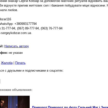
ений знахар Сергій Кобзар за допомогою магічних ритуалів відновить ваш
 Ви відчуєте прилив життєвих сил і бажання побудувати міцні відносини. 
знати любов.
obzar116
whatsApp: +380993177794
) 31-777-94, (067) 89-777-94, (063) 76-777-94
-sergeykobzar.com.ua
il:
Написать автору
ефон:
не указан
|
Жалоба
|
Печать
ся с друзьями и подписчиками в соцсетях:
похожие объявления:
Приворот.Приворот по фото.Сильний Маг і Знах