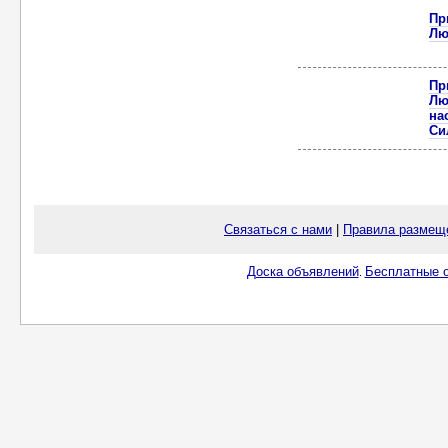
Пр
Лю
Пр
Лю
на
Си
Связаться с нами
|
Правила размещ
Доска объявлений
Бесплатные о
.