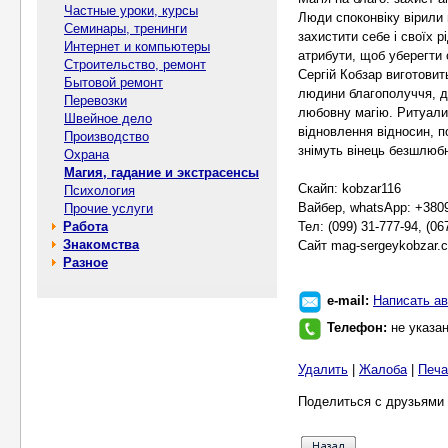
Частные уроки, курсы
Люди споконвіку вірили 
Семинары, тренинги
захистити себе і своїх р
Интернет и компьютеры
атрибути, щоб уберегти 
Строительство, ремонт
Сергій Кобзар виготовить
Бытовой ремонт
людини благополуччя, до
Перевозки
любовну магію. Ритуали
Швейное дело
відновлення відносин, п
Производство
знімуть вінець безшлюбн
Охрана
Магия, гадание и экстрасенсы
Скайп: kobzar116
Психология
Вайбер, whatsApp: +380
Прочие услуги
Работа
Тел: (099) 31-777-94, (06
Знакомства
Сайт mag-sergeykobzar.
Разное
e-mail:
Написать ав
Телефон:
не указа
Удалить
|
Жалоба
|
Печа
Поделиться с друзьями 