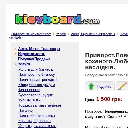
Объявления kievboard.com
Услуги
Магия, гадание и экстрасенсы
Объяв
наслідків.
Авто. Мото. Транспорт
Недвижимость
Приворот.Пов
Покупка/Продажа
коханого.Люб
Услуги
наслідків.
Услуги для бизнеса
Партнеры по бизнесу
Запорожье и область / 
Полиграфия, реклама
Юридические услуги
Поднять
Финансовые
Бухгалтерия, аудит
1 500 грн.
Цена:
Туризм, визы
Торжества, развлечения
Питание
Приворот. Повернення ко
Видео и фотосъемка
миру в сім'ї. Сильний Ма
Красота, здоровье
Услуги для животных
Магія на благо: захист 