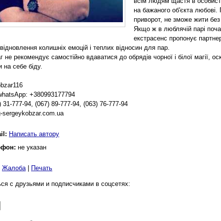
всім людям щастя в особисто
на бажаного об'єкта любові. 
приворот, не зможе жити без 
Якщо ж в люблячій парі поча
екстрасенс пропонує партнер
 відновлення колишніх емоцій і теплих відносин для пар.
г не рекомендує самостійно вдаватися до обрядів чорної і білої магії, о
 на себе біду.
obzar116
whatsApp: +380993177794
) 31-777-94, (067) 89-777-94, (063) 76-777-94
-sergeykobzar.com.ua
il:
Написать автору
ефон:
не указан
|
Жалоба
|
Печать
ся с друзьями и подписчиками в соцсетях: