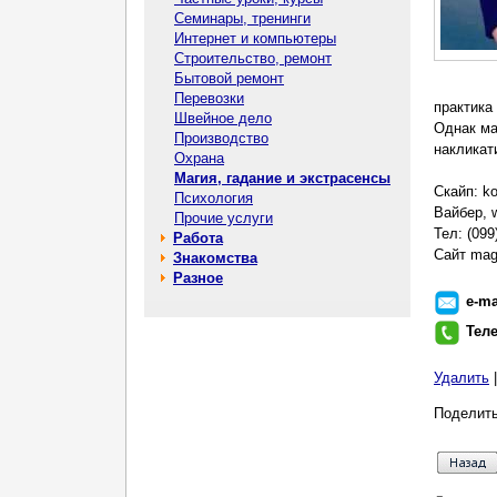
Семинары, тренинги
Интернет и компьютеры
Строительство, ремонт
Бытовой ремонт
Перевозки
практика
Швейное дело
Однак ма
Производство
накликати
Охрана
Магия, гадание и экстрасенсы
Скайп: k
Психология
Вайбер, 
Прочие услуги
Тел: (099
Работа
Сайт mag
Знакомства
Разное
e-ma
Тел
Удалить
Поделить