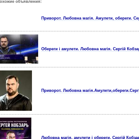
похожие объявления:
Приворот. Любовна магія. Амулети, обереги. Сер
Обереги і амулети. Любовна магія. Сергій Кобза
Приворот. Любовна магія.Амулети,обереги.Серг
Любовна магія, амулети і обереги. Сергій Кобза