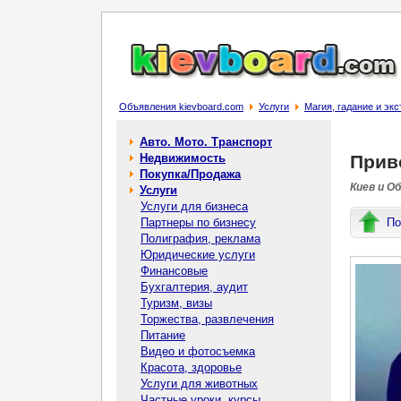
Объявления kievboard.com
Услуги
Магия, гадание и эк
Авто. Мото. Транспорт
Недвижимость
Прив
Покупка/Продажа
Киев и О
Услуги
Услуги для бизнеса
Партнеры по бизнесу
По
Полиграфия, реклама
Юридические услуги
Финансовые
Бухгалтерия, аудит
Туризм, визы
Торжества, развлечения
Питание
Видео и фотосъемка
Красота, здоровье
Услуги для животных
Частные уроки, курсы