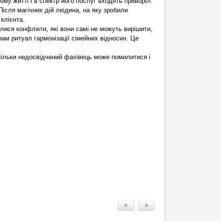
му житті і в спектр його послуг входять приворот
Після магічних дій людина, на яку зробили
клієнта.
лися конфлікти, які вони самі не можуть вирішити,
ам ритуал гармонізації сімейних відносин. Це
скільки недосвідчений фахівець може помилитися і