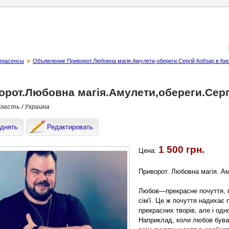
страсенсы
Объявление Приворот.Любовна магія.Амулети,обереги.Сергій Кобзар в Киє
орот.Любовна магія.Амулети,обереги.Сергі
бласть / Украина
днять
Редактировать
1 500 грн.
Цена:
Приворот. Любовна магія. Ам
Любов—прекрасне почуття, пі
сім'ї. Це ж почуття надихає 
прекрасних творів, але і од
Наприклад, коли любов бува