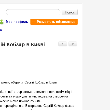
Поиск
Мой профиль
Разместить объявление
ві
й Кобзар в Києві
улети, обереги. Сергій Кобзар в Києві
сля неї створюються люблячі пари, потім міцні
поетів та інших діячів мистецтва на створення
ночасно може приносити біль.
є нерозділеною. Екстрасенс Сергій Кобзар бажає