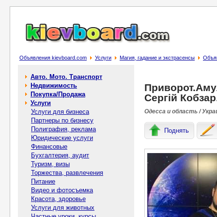
Объявления kievboard.com
Услуги
Магия, гадание и экстрасенсы
Объяв
Авто. Мото. Транспорт
Недвижимость
Приворот.Амул
Покупка/Продажа
Сергій Кобзар
Услуги
Услуги для бизнеса
Одесса и область / Укра
Партнеры по бизнесу
Полиграфия, реклама
Поднять
Юридические услуги
Финансовые
Бухгалтерия, аудит
Туризм, визы
Торжества, развлечения
Питание
Видео и фотосъемка
Красота, здоровье
Услуги для животных
Частные уроки, курсы