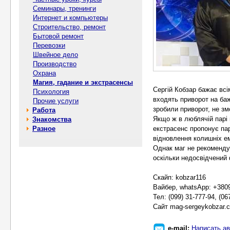
Семинары, тренинги
Интернет и компьютеры
Строительство, ремонт
Бытовой ремонт
Перевозки
Швейное дело
Производство
Охрана
Магия, гадание и экстрасенсы
Сергій Кобзар бажає всі
Психология
входять приворот на баж
Прочие услуги
зробили приворот, не зм
Работа
Якщо ж в люблячій парі 
Знакомства
Разное
екстрасенс пропонує пар
відновлення колишніх ем
Однак маг не рекомендує
оскільки недосвідчений 
Скайп: kobzar116
Вайбер, whatsApp: +380
Тел: (099) 31-777-94, (06
Сайт mag-sergeykobzar.
e-mail:
Написать ав