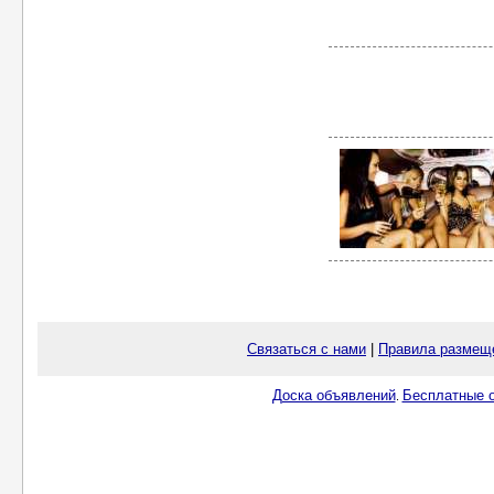
Связаться с нами
|
Правила размещ
Доска объявлений
Бесплатные о
.