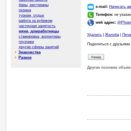
бары, рестораны
e-mail:
Написать ав
охрана
Телефон:
не указа
туризм, отдых
работа за рубежом
web адрес:
@Phoen
частичная занятость
няни, домработницы
Удалить
|
Жалоба
|
Печа
стажировка, волонтеры
грузчики
Поделиться с друзьями 
другие сферы занятий
Знакомства
Разное
Другие похожие объяв