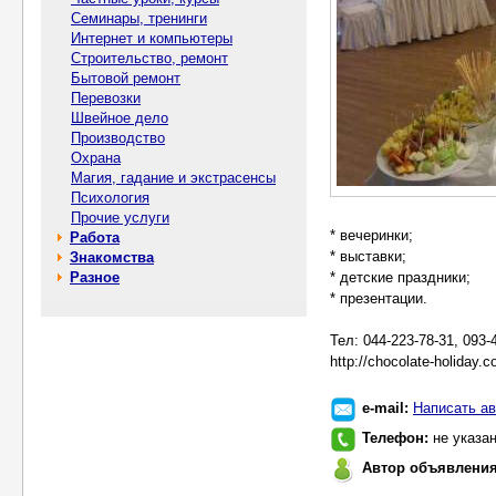
Семинары, тренинги
Интернет и компьютеры
Строительство, ремонт
Бытовой ремонт
Перевозки
Швейное дело
Производство
Охрана
Магия, гадание и экстрасенсы
Психология
Прочие услуги
* вечеринки;
Работа
* выставки;
Знакомства
Разное
* детские праздники;
* презентации.
Тел: 044-223-78-31, 093-
http://chocolate-holiday.
e-mail:
Написать ав
Телефон:
не указа
Автор объявлени