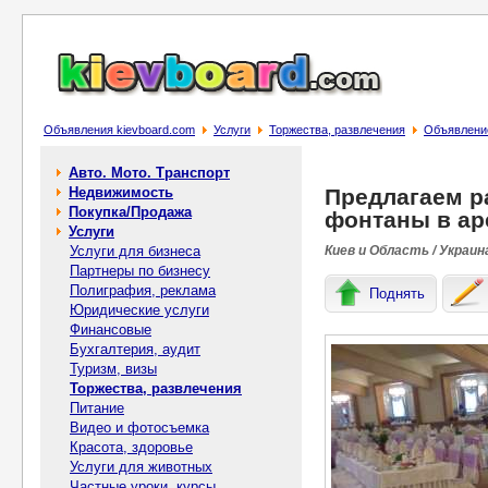
Объявления kievboard.com
Услуги
Торжества, развлечения
Объявлени
Авто. Мото. Транспорт
Недвижимость
Предлагаем 
Покупка/Продажа
фонтаны в ар
Услуги
Услуги для бизнеса
Киев и Область / Украин
Партнеры по бизнесу
Полиграфия, реклама
Поднять
Юридические услуги
Финансовые
Бухгалтерия, аудит
Туризм, визы
Торжества, развлечения
Питание
Видео и фотосъемка
Красота, здоровье
Услуги для животных
Частные уроки, курсы