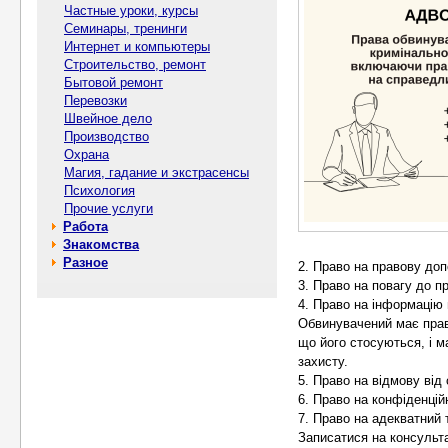
Частные уроки, курсы
Семинары, тренинги
Интернет и компьютеры
Строительство, ремонт
Бытовой ремонт
Перевозки
Швейное дело
Производство
Охрана
Магия, гадание и экстрасенсы
Психология
Прочие услуги
Работа
Знакомства
Разное
2. Право на правову доп
3. Право на повагу до пр
4. Право на інформацію
Обвинувачений має прав
що його стосуються, і м
захисту.
5. Право на відмову від 
6. Право на конфіденцій
7. Право на адекватний 
Записатися на консульт