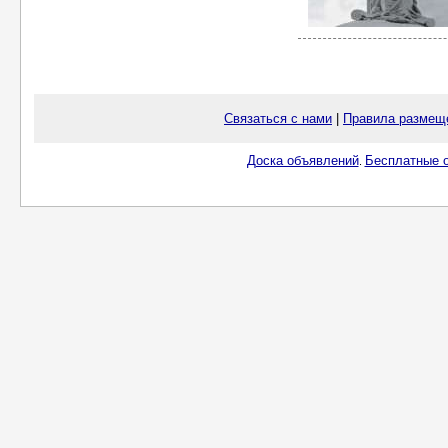
Связаться с нами
|
Правила размещ
Доска объявлений
Бесплатные о
.