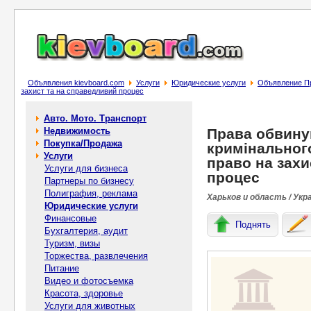
Объявления kievboard.com
Услуги
Юридические услуги
Объявление Пр
захист та на справедливий процес
Авто. Мото. Транспорт
Недвижимость
Права обвину
Покупка/Продажа
кримінальног
Услуги
право на захи
Услуги для бизнеса
процес
Партнеры по бизнесу
Полиграфия, реклама
Харьков и область / Укр
Юридические услуги
Финансовые
Поднять
Бухгалтерия, аудит
Туризм, визы
Торжества, развлечения
Питание
Видео и фотосъемка
Красота, здоровье
Услуги для животных