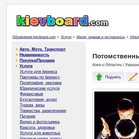
Объявления kievboard.com
Услуги
Магия, гадание и экстрасенсы
Объяв
Авто. Мото. Транспорт
Недвижимость
Потомственны
Покупка/Продажа
Киев и Область / Украин
Услуги
Услуги для бизнеса
Партнеры по бизнесу
Поднять
Полиграфия, реклама
Юридические услуги
Финансовые
Бухгалтерия, аудит
Туризм, визы
Торжества, развлечения
Питание
Видео и фотосъемка
Красота, здоровье
Услуги для животных
Частные уроки, курсы