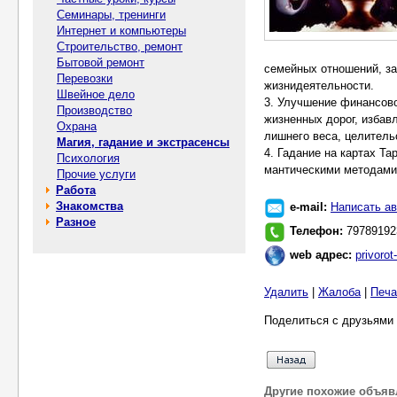
Семинары, тренинги
Интернет и компьютеры
Строительство, ремонт
Бытовой ремонт
семейных отношений, з
Перевозки
жизнидеятельности.
Швейное дело
3. Улучшение финансово
Производство
жизненных дорог, избав
Охрана
лишнего веса, целитель
Магия, гадание и экстрасенсы
4. Гадание на картах Т
Психология
мантическими методами
Прочие услуги
Работа
Знакомства
e-mail:
Написать ав
Разное
Телефон:
79789192
web адрес:
privoro
Удалить
|
Жалоба
|
Печа
Поделиться с друзьями 
Другие похожие объяв