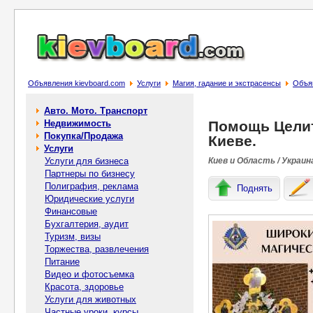
Объявления kievboard.com
Услуги
Магия, гадание и экстрасенсы
Объя
Авто. Мото. Транспорт
Недвижимость
Помощь Цели
Покупка/Продажа
Киеве.
Услуги
Услуги для бизнеса
Киев и Область / Украин
Партнеры по бизнесу
Полиграфия, реклама
Поднять
Юридические услуги
Финансовые
Бухгалтерия, аудит
Туризм, визы
Торжества, развлечения
Питание
Видео и фотосъемка
Красота, здоровье
Услуги для животных
Частные уроки, курсы