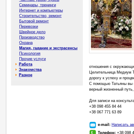
Семинары, тренинги
Интернет и компьютеры
Строительство, ремонт
Бытовой ремонт
Перевозки
Швейное дело
Производство
Охрана
Магия, гадание и экстрасенсы
Психология
Прочие услуги
Работа
отношения с окружающ
Знакомства
Целительница Медиум Та
Разное
дорогу к успеху и процв
С помощью Татьяны вы с
верный жизненный путь,
Для записи на консульт
+38 098 455 84 44
+38 067 771 63 89
e-mail:
Написать ав
Телефон:
+38 098 4