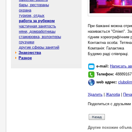
бары, рестораны
охрана
туризм, отдых
работа за рубежом
При бажанні можна отри
частичная занятость
няни, домработницы
називається "Олімп". За
стажировка, волонтеры
гідним хореографiчним р
грузчики
Контактна особа: Тетяна
другие сферы занятий
Компанія: Галактика
Знакомства
Будемо радi співпрацi.
Разное
e-mail:
Написать ав
Телефон:
48889167
web адрес:
clubolim
Удалить
|
Жалоба
|
Печа
Поделиться с друзьями 
Другие похожие объяв