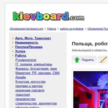
Объявления kievboard.com
Работа
работа за рубежом
Объявление Поль
Авто. Мото. Транспорт
Недвижимость
Польща, робот
Покупка/Продажа
Хмельницкий и область 
Услуги
Работа
Руководители
Поднять
IT, телеком, компьютеры
Финансы, бухгалтерия, банк
Маркетинг, PR, реклама, СМИ
Дизайн
Культура, искусство
продажи и закупки
розничная торговля
транспорт
производство
строительство, архитектура
офисная работа