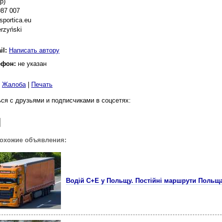
p)
987 007
sportica.eu
rzyński
il:
Написать автору
ефон:
не указан
|
Жалоба
|
Печать
ся с друзьями и подписчиками в соцсетях:
похожие объявления:
Водій С+Е у Польщу. Постійні маршрути Польщ