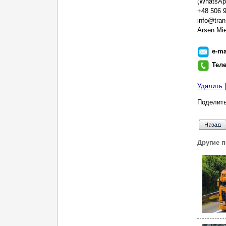
(WhatsAp
+48 506 
info@tran
Arsen Mie
e-ma
Тел
Удалить
Поделить
Другие 