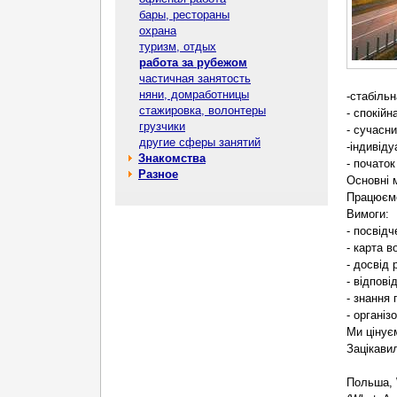
бары, рестораны
охрана
туризм, отдых
работа за рубежом
частичная занятость
няни, домработницы
-стабільн
стажировка, волонтеры
- спокійн
грузчики
- сучасни
другие сферы занятий
-індивід
Знакомства
- початок
Разное
Основні 
Працюємо
Вимоги:
- посвідч
- карта в
- досвід
- відпов
- знання
- організ
Ми цінує
Зацікави
Польша,