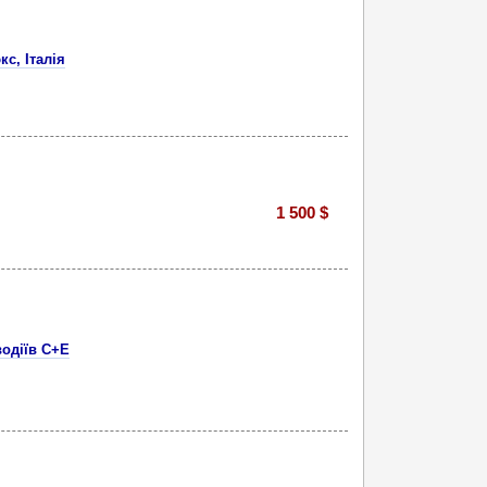
с, Італія
1 500 $
водіїв C+E