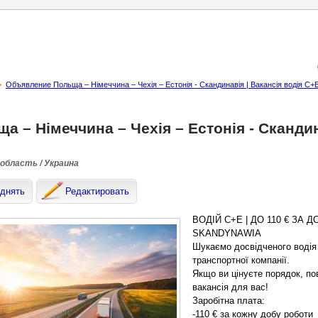
Объявление Польща – Німеччина – Чехія – Естонія - Скандинавія | Вакансія водія C+
а – Німеччина – Чехія – Естонія - Скандин
 область / Украина
днять
Редактировать
ВОДІЙ C+E | ДО 110 € ЗА 
SKANDYNAWIA
Шукаємо досвідченого водія 
транспортної компанії.
Якщо ви цінуєте порядок, по
вакансія для вас!
Заробітна плата:
-110 € за кожну добу роботи