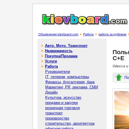
Объявления kievboard.com
Работа
работа за рубежом
Авто. Мото. Транспорт
Недвижимость
Польщ
Покупка/Продажа
C+E
Услуги
Работа
Одесса и
Руководители
IT, телеком, компьютеры
По
Финансы, бухгалтерия, банк
Маркетинг, PR, реклама, СМИ
Дизайн
Культура, искусство
продажи и закупки
розничная торговля
транспорт
производство
строительство, архитектура
офисная работа