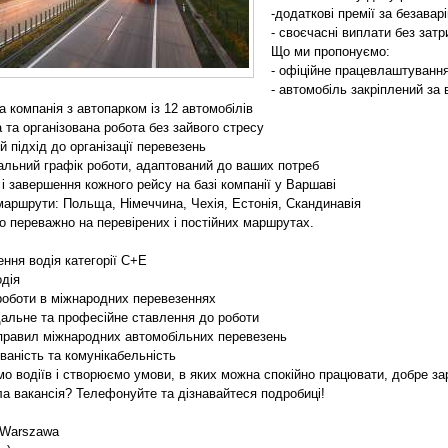
-додаткові премії за безавар
- своєчасні виплати без зат
Що ми пропонуємо:
- офіційне працевлаштування
- автомобіль закріплений за 
а компанія з автопарком із 12 автомобілів
а та організована робота без зайвого стресу
й підхід до організації перевезень
уальний графік роботи, адаптований до ваших потреб
 і завершення кожного рейсу на базі компанії у Варшаві
маршрути: Польща, Німеччина, Чехія, Естонія, Скандинавія
 переважно на перевірених і постійних маршрутах.
ення водія категорії C+E
одія
 роботи в міжнародних перевезеннях
ідальне та професійне ставлення до роботи
 правил міжнародних автомобільних перевезень
ованість та комунікабельність
мо водіїв і створюємо умови, в яких можна спокійно працювати, добре за
ла вакансія? Телефонуйте та дізнавайтеся подробиці!
 Warszawa