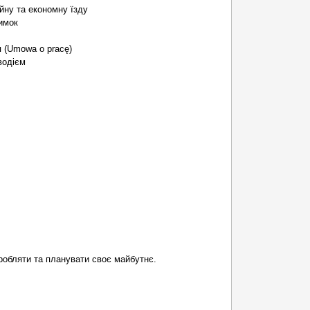
ійну та економну їзду
римок
 (Umowa o pracę)
водієм
робляти та планувати своє майбутнє.