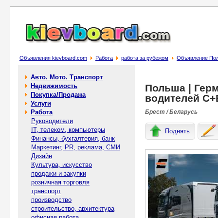
Объявления kievboard.com
Работа
работа за рубежом
Объявление Поль
Авто. Мото. Транспорт
Недвижимость
Польша | Герм
Покупка/Продажа
водителей C+
Услуги
Работа
Брест / Беларусь
Руководители
IT, телеком, компьютеры
Поднять
Финансы, бухгалтерия, банк
Маркетинг, PR, реклама, СМИ
Дизайн
Культура, искусство
продажи и закупки
розничная торговля
транспорт
производство
строительство, архитектура
офисная работа