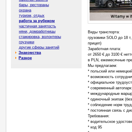
бары, рестораны
охрана
туризм, отдых
работа за рубежом
частичная занятость
няни, домработницы
Виды транспорта:
стажировка, волонтеры
грузовики SOLO до 18 т
грузчики
прицеп)
другие сферы занятий
Заработная плата:
Знакомства
от 2650 € до 3100 € нет
Разное
в PLN, ежемесячные пр
Мы предлагаем:
* польский или немецки
* возможность сотрудни
* официальное трудоуст
* современный автопарк
* международные маршр
* одиночный экипаж (бе
* соблюдение норм труд
* постоянная связь с д
Требования:
* водительское удостов
* код 95