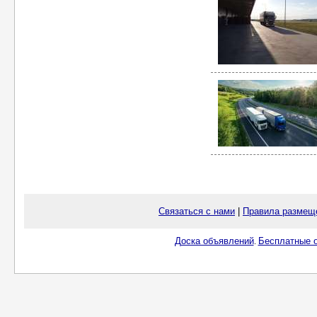
Связаться с нами
|
Правила размещ
Доска объявлений
Бесплатные о
.