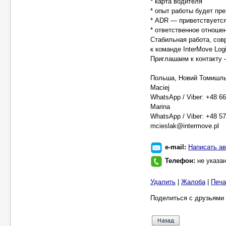
* карта водителя
* опыт работы будет п
* ADR — приветствуетс
* ответственное отношен
Стабильная работа, сов
к команде InterMove Logi
Приглашаем к контакту 
Польша, Новий Томишл
Maciej
WhatsApp / Viber: +48 66
Marina
WhatsApp / Viber: +48 5
mcieslak@intermove.pl
e-mail:
Написать ав
Телефон:
не указа
Удалить
|
Жалоба
|
Печа
Поделиться с друзьями 