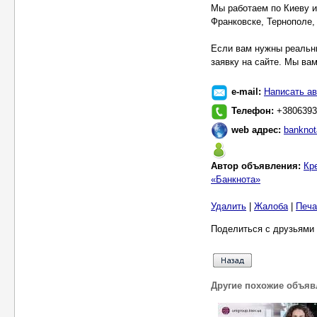
Мы работаем по Киеву и
Франковске, Тернополе,
Если вам нужны реальны
заявку на сайте. Мы ва
e-mail:
Написать ав
Телефон:
+3806393
web адрес:
banknot
Автор объявления:
Кр
«Банкнота»
Удалить
|
Жалоба
|
Печа
Поделиться с друзьями 
Другие похожие объяв