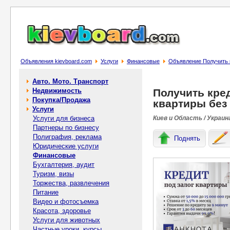
Объявления kievboard.com
Услуги
Финансовые
Объявление Получить к
Авто. Мото. Транспорт
Недвижимость
Получить кред
Покупка/Продажа
квартиры без 
Услуги
Услуги для бизнеса
Киев и Область / Украин
Партнеры по бизнесу
Полиграфия, реклама
Поднять
Юридические услуги
Финансовые
Бухгалтерия, аудит
Туризм, визы
Торжества, развлечения
Питание
Видео и фотосъемка
Красота, здоровье
Услуги для животных
Частные уроки, курсы