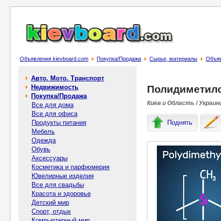
Объявления kievboard.com
Покупка/Продажа
Сырье, материалы
Объяв
Авто. Мото. Транспорт
Недвижимость
Полидиметилс
Покупка/Продажа
Киев и Область / Украин
Все для дома
Все для офиса
Продукты питания
Поднять
Мебель
Одежда
Обувь
Аксессуары
Косметика и парфюмерия
Ювелирные изделия
Все для свадьбы
Красота и здоровье
Детский мир
Спорт, отдых
Компьютерный мир