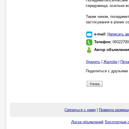
Полидиметилсилоксани 
середовища, оскільки во
Таким чином, полидиме
застосування в різних с
e-mail:
Написать ав
Телефон:
09322700
Автор объявлени
Удалить
|
Жалоба
|
Печа
Поделиться с друзьями 
Связаться с нами
|
Правила размещ
Доска объявлений
Бесплатные о
.