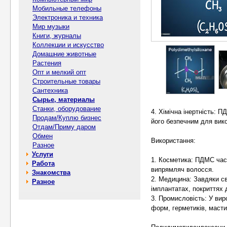
Мобильные телефоны
Электроника и техника
Мир музыки
Книги, журналы
Коллекции и искусство
Домашние животные
Растения
Опт и мелкий опт
Строительные товары
Сантехника
Сырье, материалы
Станки, оборудование
4. Хімічна інертність: 
Продам/Куплю бизнес
його безпечним для вико
Отдам/Приму даром
Обмен
Використання:
Разное
Услуги
1. Косметика: ПДМС час
Работа
випрямляч волосся.
Знакомства
2. Медицина: Завдяки с
Разное
імплантатах, покриттях 
3. Промисловість: У ви
форм, герметиків, масти