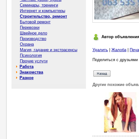
Семинары, тренинги
Интернет и компьютеры
Строительство, ремонт
Бытовой ремонт
Перевозки
Швейное дело
Автор объявлени
Производство
Охрана
Магия, гадание и экстрасенсы
Удалить
|
Жалоба
|
Печа
Психология
Поделиться с друзьями 
Прочие услуги
Работа
Знакомства
Разное
Другие похожие объяв