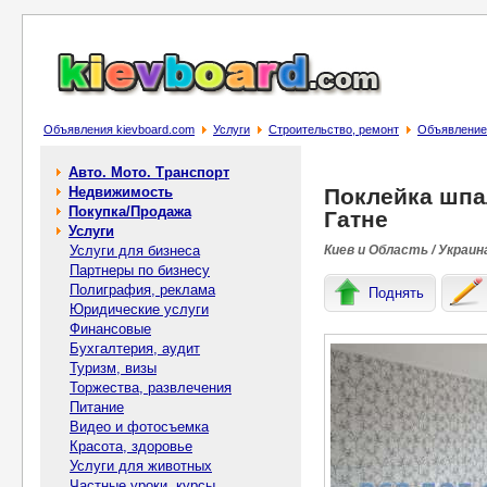
Объявления kievboard.com
Услуги
Строительство, ремонт
Объявление
Авто. Мото. Транспорт
Недвижимость
Поклейка шпа
Покупка/Продажа
Гатне
Услуги
Услуги для бизнеса
Киев и Область / Украин
Партнеры по бизнесу
Полиграфия, реклама
Поднять
Юридические услуги
Финансовые
Бухгалтерия, аудит
Туризм, визы
Торжества, развлечения
Питание
Видео и фотосъемка
Красота, здоровье
Услуги для животных
Частные уроки, курсы