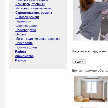
Семинары, тренинги
Интернет и компьютеры
Строительство, ремонт
Бытовой ремонт
Перевозки
Швейное дело
Производство
Охрана
Магия, гадание и экстрасенсы
Психология
Прочие услуги
Поделиться с друзьями 
Работа
Знакомства
Разное
Другие похожие объяв