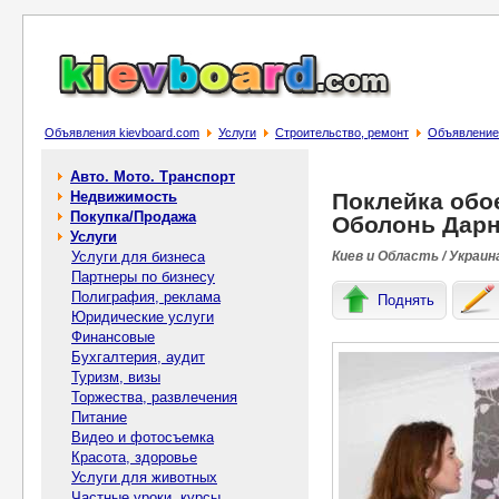
Объявления kievboard.com
Услуги
Строительство, ремонт
Объявление
Авто. Мото. Транспорт
Недвижимость
Поклейка обо
Покупка/Продажа
Оболонь Дар
Услуги
Услуги для бизнеса
Киев и Область / Украин
Партнеры по бизнесу
Полиграфия, реклама
Поднять
Юридические услуги
Финансовые
Бухгалтерия, аудит
Туризм, визы
Торжества, развлечения
Питание
Видео и фотосъемка
Красота, здоровье
Услуги для животных
Частные уроки, курсы