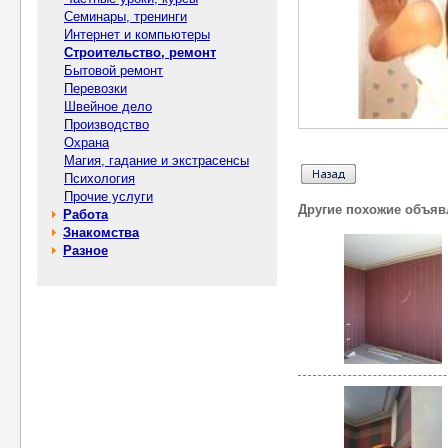
Семинары, тренинги
Интернет и компьютеры
Строительство, ремонт
Бытовой ремонт
Перевозки
Швейное дело
Производство
Охрана
Магия, гадание и экстрасенсы
Психология
Прочие услуги
Другие похожие объяв
Работа
Знакомства
Разное