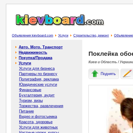
Объявления kievboard.com
Услуги
Строительство, ремонт
Объявление 
Авто. Мото. Транспорт
Недвижимость
Поклейка обо
Покупка/Продажа
Киев и Область / Украин
Услуги
Услуги для бизнеса
Партнеры по бизнесу
Поднять
Полиграфия, реклама
Юридические услуги
Финансовые
Бухгалтерия, аудит
Туризм, визы
Торжества, развлечения
Питание
Видео и фотосъемка
Красота, здоровье
Услуги для животных
Частные уроки, курсы