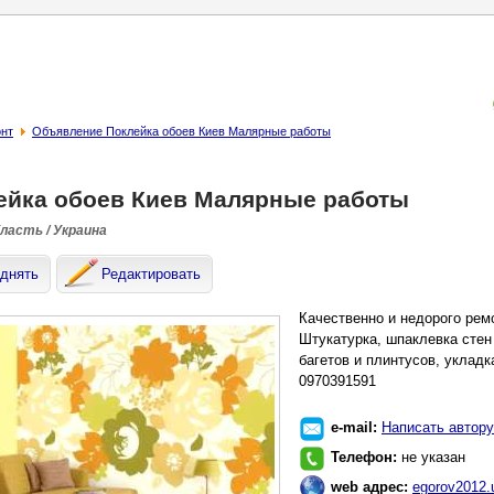
онт
Объявление Поклейка обоев Киев Малярные работы
ейка обоев Киев Малярные работы
бласть / Украина
днять
Редактировать
Качественно и недорого ремо
Штукатурка, шпаклевка стен 
багетов и плинтусов, укладк
0970391591
e-mail:
Написать автору
Телефон:
не указан
web адрес:
egorov2012.u