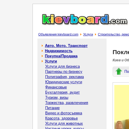
Объявления kievboard.com
Услуги
Строительство, рем
Авто. Мото. Транспорт
Недвижимость
Покл
Покупка/Продажа
Киев и О
Услуги
Услуги для бизнеса
Партнеры по бизнесу
По
Полиграфия, реклама
Юридические услуги
Финансовые
Бухгалтерия, аудит
Туризм, визы
Торжества, развлечения
Питание
Видео и фотосъемка
Красота, здоровье
Услуги для животных
Частные уроки, курсы