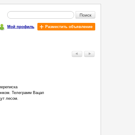
Поиск
Мой профиль
Разместить объявление
переписка
онком. Teлегpaмм Вацап
дут лесом.
!