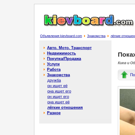
Объявления kievboard.com
Знакомства
лёгкие отношен
Авто. Мото. Транспорт
Недвижимость
Пока
Покупка/Продажа
Киев и О
Услуги
Работа
Знакомства
По
дружба
он ищет её
она ищет его
он ищет его
она ищет её
лёгкие отношения
Разное