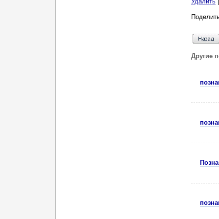
Удалить
Поделить
Другие 
позна
позна
Позна
позна