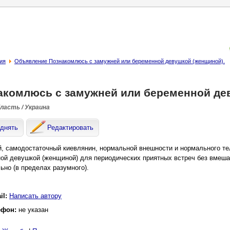
ия
Объявление Познакомлюсь с замужней или беременной девушкой (женщиной).
акомлюсь с замужней или беременной де
бласть / Украина
днять
Редактировать
, самодостаточный киевлянин, нормальной внешности и нормального т
ой девушкой (женщиной) для периодических приятных встреч без вмеша
ьно (в пределах разумного).
il:
Написать автору
ефон:
не указан