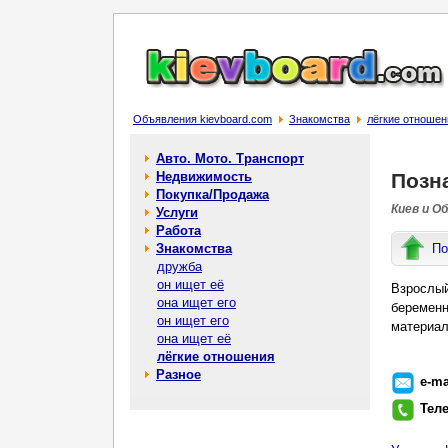
Объявления kievboard.com
Знакомства
лёгкие отношен
Авто. Мото. Транспорт
Недвижимость
Позн
Покупка/Продажа
Киев и О
Услуги
Работа
Знакомства
По
дружба
он ищет её
Взрослый
она ищет его
беременн
он ищет его
материал
она ищет её
лёгкие отношения
Разное
e-ma
Тел