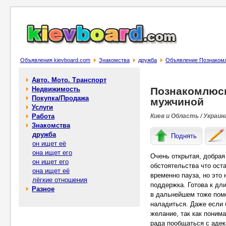
Объявления kievboard.com
Знакомства
дружба
Объявление Познакомл
Авто. Мото. Транспорт
Недвижимость
Познакомлюс
Покупка/Продажа
мужчиной
Услуги
Работа
Киев и Область / Украин
Знакомства
дружба
Поднять
он ищет её
она ищет его
Очень открытая, добрая
он ищет его
обстоятельства что ост
она ищет её
временно пауза, но это
лёгкие отношения
поддержка. Готова к дл
Разное
в дальнейшем тоже помо
наладиться. Даже если
желание, так как поним
рада пообщаться с аде