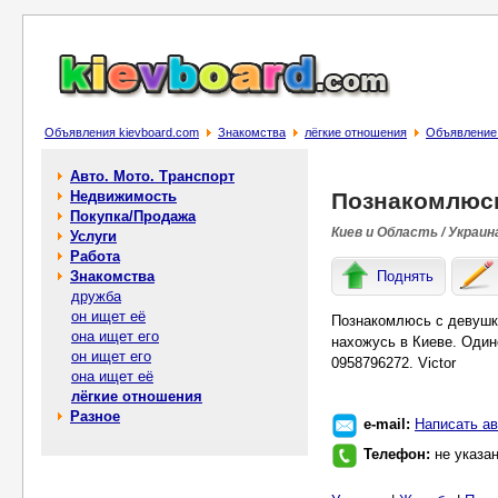
Объявления kievboard.com
Знакомства
лёгкие отношения
Объявление
Авто. Мото. Транспорт
Недвижимость
Познакомлюсь
Покупка/Продажа
Киев и Область / Украин
Услуги
Работа
Знакомства
Поднять
дружба
он ищет её
Познакомлюсь с девушк
она ищет его
нахожусь в Киеве. Один
он ищет его
0958796272. Victor
она ищет её
лёгкие отношения
Разное
e-mail:
Написать ав
Телефон:
не указа