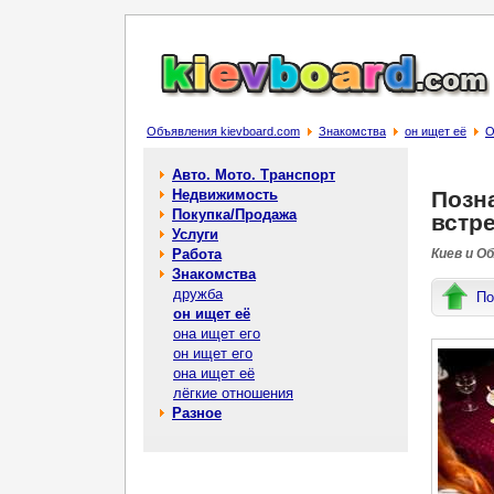
Объявления kievboard.com
Знакомства
он ищет её
О
Авто. Мото. Транспорт
Недвижимость
Позн
Покупка/Продажа
встр
Услуги
Работа
Киев и О
Знакомства
дружба
По
он ищет её
она ищет его
он ищет его
она ищет её
лёгкие отношения
Разное