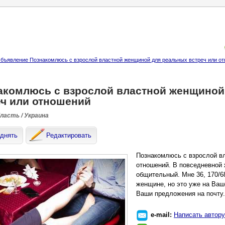
бъявление Познакомлюсь с взрослой властной женщиной для реальных встреч или о
акомлюсь с взрослой властной женщиной
еч или отношений
бласть / Украина
днять
Редактировать
Познакомлюсь с взрослой в
отношений. В повседневной 
общительный. Мне 36, 170/6
женщине, но это уже на Ваш
Ваши предложения на почту.
e-mail:
Написать автору