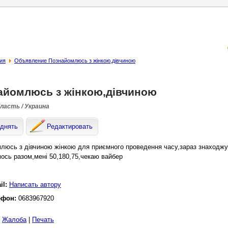
ия
Объявление Познайомлюсь з жінкою,дівчиною
айомлюсь з жінкою,дівчиною
бласть / Украина
днять
Редактировать
люсь з дівчиною жінкою для приємного проведення часу,зараз знаходжус
ось разом,мені 50,180,75,чекаю вайбер
il:
Написать автору
ефон:
0683967920
|
Жалоба
|
Печать