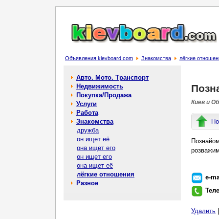
Объявления kievboard.com
Знакомства
лёгкие отношен
Авто. Мото. Транспорт
Недвижимость
Позн
Покупка/Продажа
Киев и О
Услуги
Работа
Знакомства
По
дружба
он ищет её
Познайом
она ищет его
розважим
он ищет его
она ищет её
лёгкие отношения
e-ma
Разное
Тел
Удалить