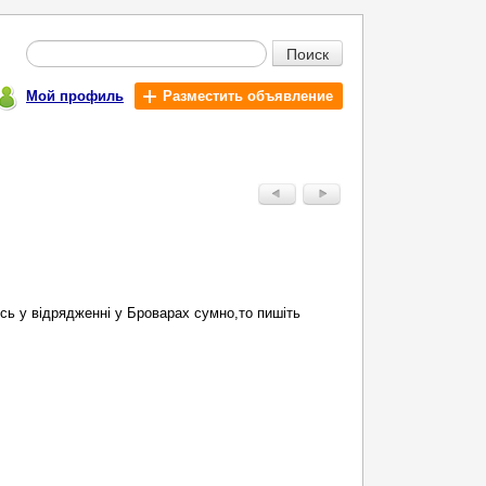
Поиск
Мой профиль
Разместить объявление
ь у відрядженні у Броварах сумно,то пишіть