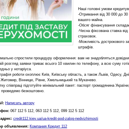
Наші головні умови кредитув
-Отримання від 30 000 до 30 
вашого майна.
-Обсяг фінансування складає
-Чесна фіксована ставка від
страховок.
-Можливість дострокового за
штрафів.
мально спростили процедуру оформлення: вам не знадобляться довідки п
ій розгляд заявки триває всього 10 хвилин по телефону, а всю суму гот
едньо у нотаріуса.
рафія роботи охоплює Київ, Київську область, а також Львів, Одесу, Дніп
 Житомир, Вінницю, Рівне, Хмельницький та Мукачево.
тку співпраці підготуйте мінімальний пакет: паспорт громадянина України
 проведемо безкоштовно.
il:
Написать автору
ефон:
067 112 5 112, 063 112 5 112, 099 112 5 112
 адрес:
credit112.kiev.ua/ua-kredit-pod-zalog-nedvizhimosti
ор объявления:
Компания Кредит 112