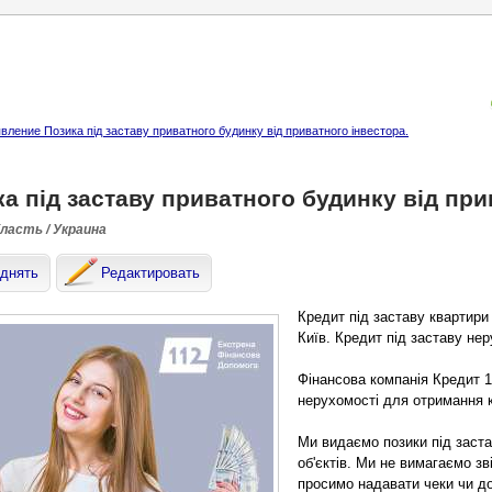
ление Позика під заставу приватного будинку від приватного інвестора.
а під заставу приватного будинку від при
бласть / Украина
днять
Редактировать
Кредит під заставу квартири
Київ. Кредит під заставу нер
Фінансова компанія Кредит 1
нерухомості для отримання к
Ми видаємо позики під заста
об'єктів. Ми не вимагаємо зві
просимо надавати чеки чи до