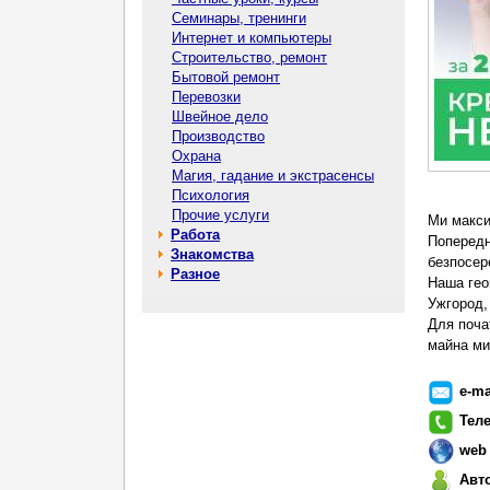
Семинары, тренинги
Интернет и компьютеры
Строительство, ремонт
Бытовой ремонт
Перевозки
Швейное дело
Производство
Охрана
Магия, гадание и экстрасенсы
Психология
Прочие услуги
Ми макси
Работа
Попередн
Знакомства
безпосер
Разное
Наша геог
Ужгород,
Для поча
майна ми
e-ma
Тел
web
Авт