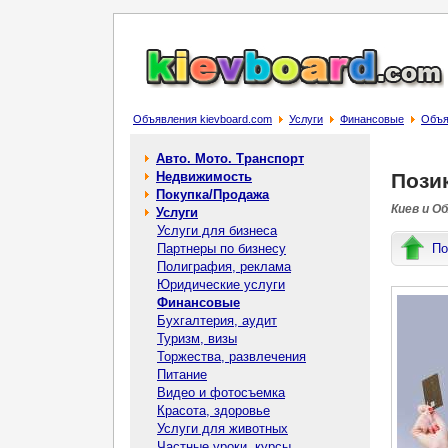
Объявления kievboard.com
Услуги
Финансовые
Объяв
Авто. Мото. Транспорт
Недвижимость
Позик
Покупка/Продажа
Киев и О
Услуги
Услуги для бизнеса
Партнеры по бизнесу
По
Полиграфия, реклама
Юридические услуги
Финансовые
Бухгалтерия, аудит
Туризм, визы
Торжества, развлечения
Питание
Видео и фотосъемка
Красота, здоровье
Услуги для животных
Частные уроки, курсы